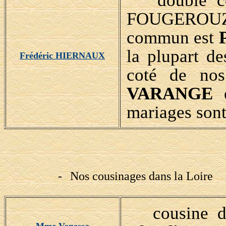
double cous
FOUGEROUZE
commun est
la plupart d
Frédéric HIERNAUX
coté de no
VARANGE
mariages sont 
-
Nos cousinages dans la Loire
cousine d'