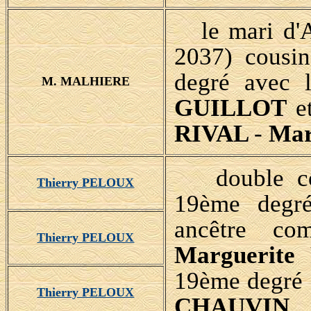
le mari d'
2037) cous
degré avec 
M. MALHIERE
GUILLOT
et
RIVAL
-
Ma
double cou
Thierry PELOUX
19ème degr
ancêtre co
Thierry PELOUX
Marguerit
19ème degré 
Thierry PELOUX
CHAUVIN
,