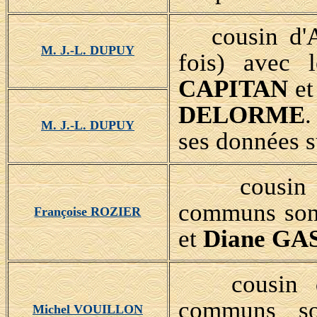
cousin d'A
M. J.-L. DUPUY
fois) avec
CAPITAN
et
DELORME
.
M. J.-L. DUPUY
ses données 
cousin d'
communs son
Françoise ROZIER
et
Diane GA
cousin d'A
communs s
Michel VOUILLON