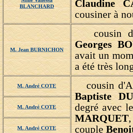
Mme Vanessa
Claudine 
BLANCHARD
cousiner à no
cousin d'A
Georges 
M. Jean BURNICHON
avait un mom
a été très lon
cousin d'Al
M. André COTE
Baptiste D
degré avec l
M. André COTE
MARQUET
,
couple
Beno
M. André COTE