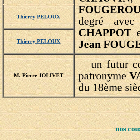
FOUGEROU
Thierry PELOUX
degré ave
CHAPPOT
e
Jean FOUG
Thierry PELOUX
un futur co
patronyme
V
M. Pierre JOLIVET
du 18ème sièc
nos cou
-