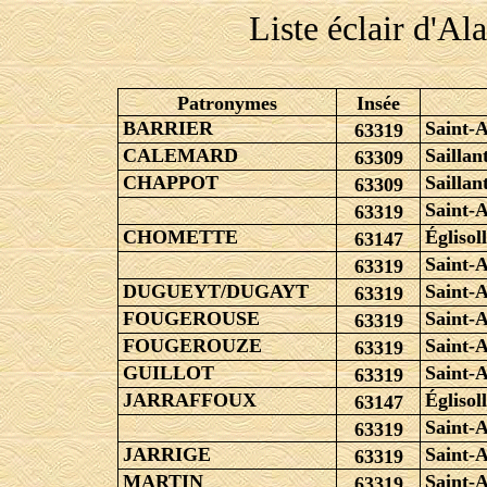
Liste éclair d'A
Patronymes
Insée
BARRIER
Saint-
63319
CALEMARD
Saillan
63309
CHAPPOT
Saillan
63309
Saint-
63319
CHOMETTE
Églisol
63147
Saint-
63319
DUGUEYT/DUGAYT
Saint-
63319
FOUGEROUSE
Saint-
63319
FOUGEROUZE
Saint-
63319
GUILLOT
Saint-
63319
JARRAFFOUX
Églisol
63147
Saint-
63319
JARRIGE
Saint-
63319
MARTIN
Saint-
63319