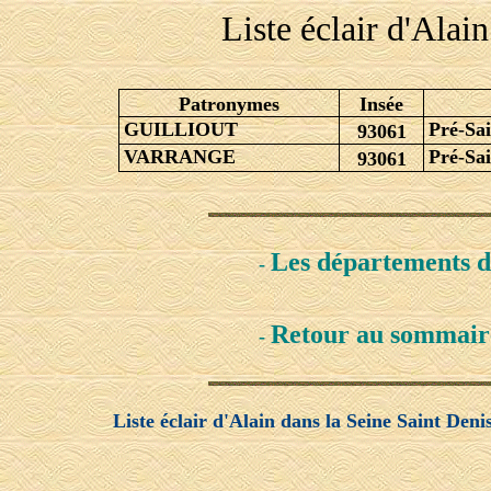
Liste éclair d'Alai
Patronymes
Insée
GUILLIOUT
Pré-Sai
93061
VARRANGE
Pré-Sai
93061
Les départements 
-
Retour au sommair
-
Liste éclair d'Alain dans la Seine Saint Deni